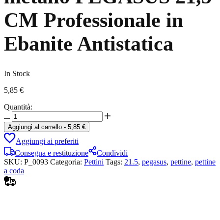
CM Professionale in
Ebanite Antistatica
In Stock
5,85
€
Quantità:
Pettine
a
Aggiungi al carrello
-
5,85
€
coda
Aggiungi ai preferiti
in
metallo
Consegna e restituzione
Condividi
PEGASUS
SKU:
P_0093
Categoria:
Pettini
Tags:
21.5
,
pegasus
,
pettine
,
pettine
21,5
a coda
CM
Professionale
in
Ebanite
Antistatica