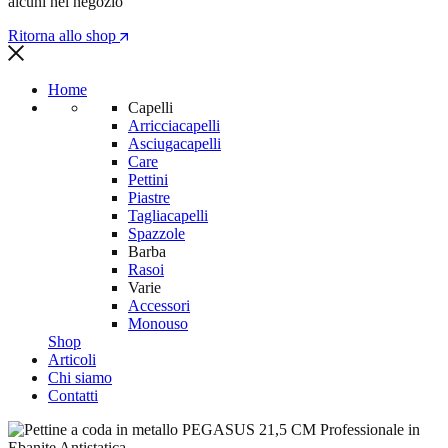
alcuni nel negozio
Ritorna allo shop
Home
Capelli
Arricciacapelli
Asciugacapelli
Care
Pettini
Piastre
Tagliacapelli
Spazzole
Barba
Rasoi
Varie
Accessori
Monouso
Shop
Articoli
Chi siamo
Contatti