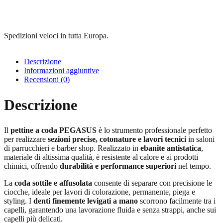
quantità
Spedizioni veloci in tutta Europa.
Descrizione
Informazioni aggiuntive
Recensioni (0)
Descrizione
Il
pettine a coda PEGASUS
è lo strumento professionale perfetto
per realizzare
sezioni precise, cotonature e lavori tecnici
in saloni
di parrucchieri e barber shop. Realizzato in
ebanite antistatica
,
materiale di altissima qualità, è resistente al calore e ai prodotti
chimici, offrendo
durabilità e performance superiori
nel tempo.
La
coda sottile e affusolata
consente di separare con precisione le
ciocche, ideale per lavori di colorazione, permanente, piega e
styling. I
denti finemente levigati a mano
scorrono facilmente tra i
capelli, garantendo una lavorazione fluida e senza strappi, anche sui
capelli più delicati.