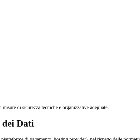
con misure di sicurezza tecniche e organizzative adeguate.
 dei Dati
ri, piattaforme di pagamento, hosting provider), nel rispetto delle normat