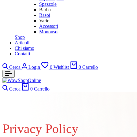
Spazzole
Barba
Rasoi
Varie
Accessori
Monouso
Shop
Articoli
Chi siamo
Contatti
Cerca
Login
0
Wishlist
0
Carrello
Cerca
0
Carrello
Privacy Policy