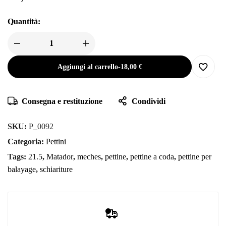
Quantità:
Aggiungi al carrello
-
18,00
€
Consegna e restituzione
Condividi
SKU:
P_0092
Categoria:
Pettini
Tags:
21.5
,
Matador
,
meches
,
pettine
,
pettine a coda
,
pettine per
balayage
,
schiariture