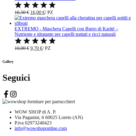
20,00 €.
18,50 €.
Il
Il
16,50
€
16,00
€
/
PZ
prezzo
prezzo
originale
attuale
era:
è:
EXTREMO - Maschera Capelli con Burro di Karité –
16,50 €.
16,00 €.
Nutriente e idratante per capelli trattati e ricci naturali
Il
Il
10,00
€
9,70
€
/
PZ
prezzo
prezzo
originale
attuale
Gallery
era:
è:
10,00 €.
9,70 €.
Seguici
WOW SHOP di A. P.
Via Paganini, 6 60025 Loreto (AN)
P.iva 02973240423
info@wowshoponline.com