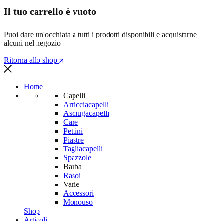
Il tuo carrello è vuoto
Puoi dare un'occhiata a tutti i prodotti disponibili e acquistarne
alcuni nel negozio
Ritorna allo shop
Home
Capelli
Arricciacapelli
Asciugacapelli
Care
Pettini
Piastre
Tagliacapelli
Spazzole
Barba
Rasoi
Varie
Accessori
Monouso
Shop
Articoli