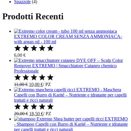
Spazzole
(4)
Prodotti Recenti
EXTREMO COLOR CREAM SENZA AMMONIACA-
with argan oil - 100 ml
6,00
€
DYE OFF – Scalp Color
Remover EXTREMO | Smacchiatore Cutaneo chemico
Professionale
Il
Il
11,00
€
10,00
€
/
PZ
prezzo
prezzo
EXTREMO - Maschera
originale
attuale
Capelli con Burro di Karité – Nutriente e idratante per capelli
era:
è:
trattati e ricci naturali
11,00 €.
10,00 €.
Il
Il
20,00
€
18,50
€
/
PZ
prezzo
prezzo
EXTREMO
originale
attuale
- Shampoo Capelli con Burro di Karité – Nutriente e idratante
era:
è:
per capelli trattati e ricci naturali