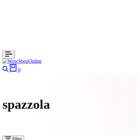
Cerca
Carrello
0
spazzola
Filtro