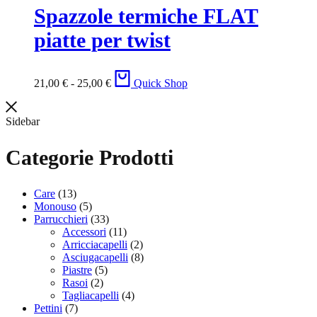
Spazzole termiche FLAT
piatte per twist
Fascia
21,00
€
-
25,00
€
Quick Shop
di
prezzo:
da
Sidebar
21,00 €
a
Categorie Prodotti
25,00 €
Care
(13)
Monouso
(5)
Parrucchieri
(33)
Accessori
(11)
Arricciacapelli
(2)
Asciugacapelli
(8)
Piastre
(5)
Rasoi
(2)
Tagliacapelli
(4)
Pettini
(7)