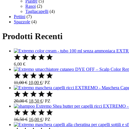
Piastre
(5)
Rasoi
(2)
Tagliacapelli
(4)
Pettini
(7)
Spazzole
(4)
Prodotti Recenti
EXTRE
6,00
€
DYE OFF – Scalp Color Rem
Il
Il
11,00
€
10,00
€
/
PZ
prezzo
prezzo
EXTREMO - Maschera Capelli co
originale
attuale
era:
è:
Il
Il
20,00
€
18,50
€
/
PZ
11,00 €.
10,00 €.
prezzo
prezzo
EXTREMO - Sham
originale
attuale
era:
è:
Il
Il
16,50
€
16,00
€
/
PZ
20,00 €.
18,50 €.
prezzo
prezzo