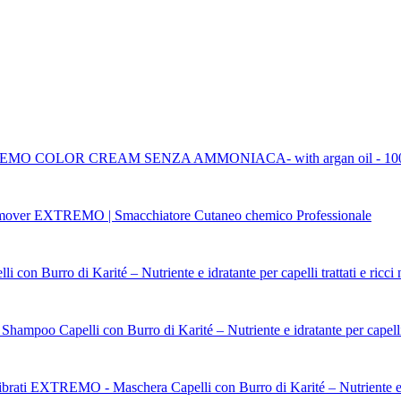
MO COLOR CREAM SENZA AMMONIACA- with argan oil - 100
over EXTREMO | Smacchiatore Cutaneo chemico Professionale
n Burro di Karité – Nutriente e idratante per capelli trattati e ricci n
poo Capelli con Burro di Karité – Nutriente e idratante per capelli tra
EXTREMO - Maschera Capelli con Burro di Karité – Nutriente e idra