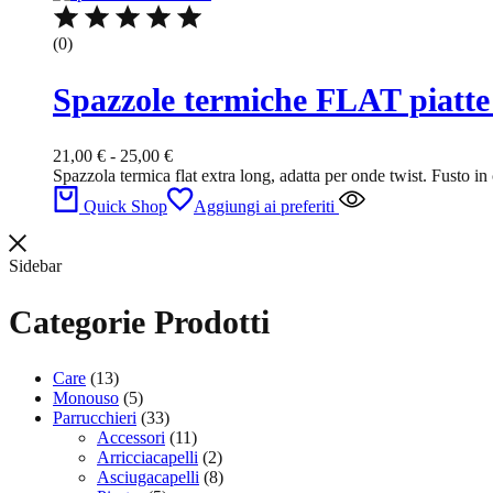
(0)
Spazzole termiche FLAT piatte 
Fascia
21,00
€
-
25,00
€
di
Spazzola termica flat extra long, adatta per onde twist. Fusto in
prezzo:
Quick Shop
Aggiungi ai preferiti
da
21,00 €
a
Sidebar
25,00 €
Categorie Prodotti
Care
(13)
Monouso
(5)
Parrucchieri
(33)
Accessori
(11)
Arricciacapelli
(2)
Asciugacapelli
(8)