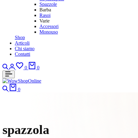
Spazzole
Barba
Rasoi
Varie
Accessori
Monouso
Shop
Articoli
Chi siamo
Contatti
Cerca
Login
Wishlist
Carrello
0
0
Cerca
Carrello
0
spazzola