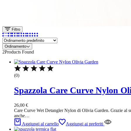
Filtro
Ordinamento
2
Products Found
(0)
Spazzola Care Curve Nylon Ol
26,00
€
Care Curve Wet Detangler Nylon di Olivia Garden. Grazie al suo
anche…
Aggiungi al carrello
Aggiungi ai preferiti