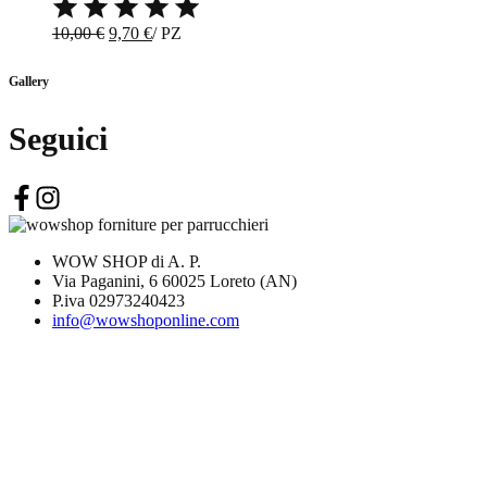
originale
attuale
era:
è:
Il
Il
10,00
€
9,70
€
/
PZ
16,50 €.
16,00 €.
prezzo
prezzo
originale
attuale
Gallery
era:
è:
10,00 €.
9,70 €.
Seguici
WOW SHOP di A. P.
Via Paganini, 6 60025 Loreto (AN)
P.iva 02973240423
info@wowshoponline.com