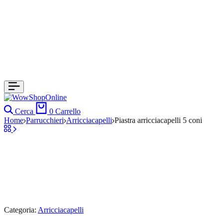
Cerca
0
Carrello
Home
Parrucchieri
Arricciacapelli
Piastra arricciacapelli 5 coni
Categoria:
Arricciacapelli