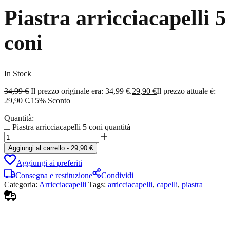
Piastra arricciacapelli 5
coni
In Stock
34,99
€
Il prezzo originale era: 34,99 €.
29,90
€
Il prezzo attuale è:
29,90 €.
15% Sconto
Quantità:
Piastra arricciacapelli 5 coni quantità
Aggiungi al carrello
-
29,90
€
Aggiungi ai preferiti
Consegna e restituzione
Condividi
Categoria:
Arricciacapelli
Tags:
arricciacapelli
,
capelli
,
piastra