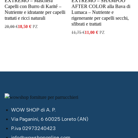
EXTREMO – Maschera
EXTREMO – SHAMPOO
Capelli con Burro di Karité –
AFTER COLOR alla Bava di
Nutriente e idratante per capelli
Lumaca – Nutriente e
trattati e ricci naturali
rigenerante per capelli secchi,
sfibrati e trattati
20,00
€
18,50
€
/
PZ
11,75
€
11,00
€
/
PZ
WOW SHOP di A. P.
Via Paganini, 6 60025 Loreto (AN)
P.iva 02973240423
info@wowshoponline.com