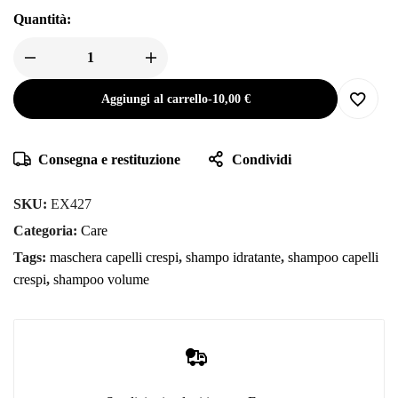
Quantità:
Aggiungi al carrello
-
10,00
€
Consegna e restituzione
Condividi
SKU:
EX427
Categoria:
Care
Tags:
maschera capelli crespi
,
shampo idratante
,
shampoo capelli
crespi
,
shampoo volume