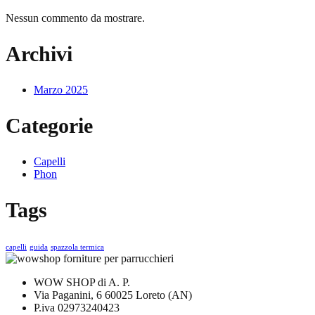
Nessun commento da mostrare.
Archivi
Marzo 2025
Categorie
Capelli
Phon
Tags
capelli
guida
spazzola termica
WOW SHOP di A. P.
Via Paganini, 6 60025 Loreto (AN)
P.iva 02973240423