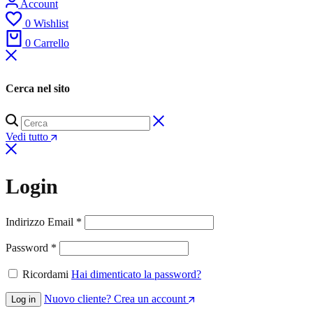
Account
0
Wishlist
0
Carrello
Cerca nel sito
Vedi tutto
Login
Richiesto
Indirizzo Email
*
Richiesto
Password
*
Ricordami
Hai dimenticato la password?
Nuovo cliente? Crea un account
Log in