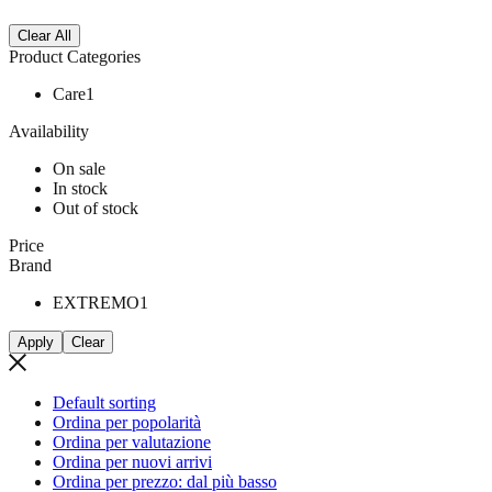
Clear All
Product Categories
Care
1
Availability
On sale
In stock
Out of stock
Price
Brand
EXTREMO
1
Apply
Clear
Default sorting
Ordina per popolarità
Ordina per valutazione
Ordina per nuovi arrivi
Ordina per prezzo: dal più basso