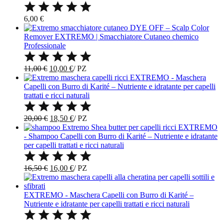
6,00
€
DYE OFF – Scalp Color
Remover EXTREMO | Smacchiatore Cutaneo chemico
Professionale
Il
Il
11,00
€
10,00
€
/
PZ
prezzo
prezzo
EXTREMO - Maschera
originale
attuale
Capelli con Burro di Karité – Nutriente e idratante per capelli
era:
è:
trattati e ricci naturali
11,00 €.
10,00 €.
Il
Il
20,00
€
18,50
€
/
PZ
prezzo
prezzo
EXTREMO
originale
attuale
- Shampoo Capelli con Burro di Karité – Nutriente e idratante
era:
è:
per capelli trattati e ricci naturali
20,00 €.
18,50 €.
Il
Il
16,50
€
16,00
€
/
PZ
prezzo
prezzo
originale
attuale
era:
è:
EXTREMO - Maschera Capelli con Burro di Karité –
16,50 €.
16,00 €.
Nutriente e idratante per capelli trattati e ricci naturali