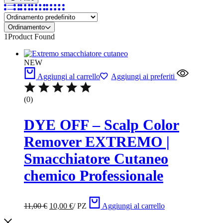
Ordinamento
1
Product Found
NEW
Aggiungi al carrello
Aggiungi ai preferiti
(0)
DYE OFF – Scalp Color
Remover EXTREMO |
Smacchiatore Cutaneo
chemico Professionale
Il
Il
11,00
€
10,00
€
/
PZ
Aggiungi al carrello
prezzo
prezzo
originale
attuale