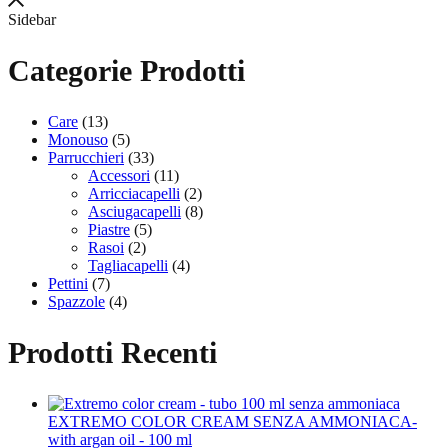
era:
è:
Sidebar
11,00 €.
10,00 €.
Categorie Prodotti
Care
(13)
Monouso
(5)
Parrucchieri
(33)
Accessori
(11)
Arricciacapelli
(2)
Asciugacapelli
(8)
Piastre
(5)
Rasoi
(2)
Tagliacapelli
(4)
Pettini
(7)
Spazzole
(4)
Prodotti Recenti
EXTREMO COLOR CREAM SENZA AMMONIACA-
with argan oil - 100 ml