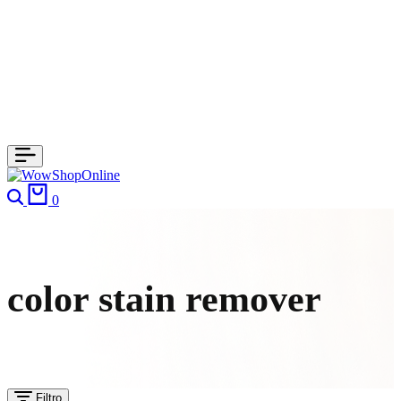
Cerca
Carrello
0
color stain remover
Filtro