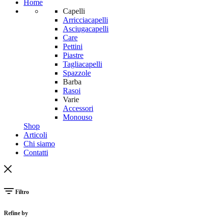
Home
Capelli
Arricciacapelli
Asciugacapelli
Care
Pettini
Piastre
Tagliacapelli
Spazzole
Barba
Rasoi
Varie
Accessori
Monouso
Shop
Articoli
Chi siamo
Contatti
Filtro
Refine by