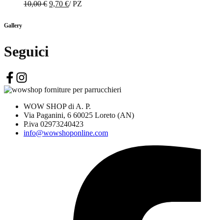
Il
Il
10,00
€
9,70
€
/
PZ
prezzo
prezzo
originale
attuale
Gallery
era:
è:
10,00 €.
9,70 €.
Seguici
WOW SHOP di A. P.
Via Paganini, 6 60025 Loreto (AN)
P.iva 02973240423
info@wowshoponline.com